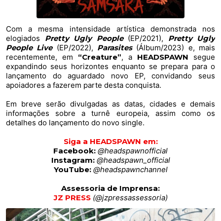
Com a mesma intensidade artística demonstrada nos
elogiados
Pretty Ugly People
(EP/2021),
Pretty Ugly
People Live
(EP/2022),
Parasites
(Álbum/2023) e, mais
recentemente, em
“Creature”
, a
HEADSPAWN
segue
expandindo seus horizontes enquanto se prepara para o
lançamento do aguardado novo EP, convidando seus
apoiadores a fazerem parte desta conquista.
Em breve serão divulgadas as datas, cidades e demais
informações sobre a turnê europeia, assim como os
detalhes do lançamento do novo single.
Siga a HEADSPAWN em:
Facebook:
@headspawnofficial
Instagram:
@headspawn_official
YouTube:
@headspawnchannel
Assessoria de Imprensa:
JZ PRESS
(@jzpressassessoria)