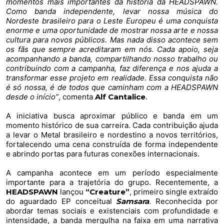
momentos mais importantes da história da HEADSPAWN.
Como banda independente, levar nossa música do
Nordeste brasileiro para o Leste Europeu é uma conquista
enorme e uma oportunidade de mostrar nossa arte e nossa
cultura para novos públicos. Mas nada disso acontece sem
os fãs que sempre acreditaram em nós. Cada apoio, seja
acompanhando a banda, compartilhando nosso trabalho ou
contribuindo com a campanha, faz diferença e nos ajuda a
transformar esse projeto em realidade. Essa conquista não
é só nossa, é de todos que caminham com a HEADSPAWN
desde o início”
, comenta
Alf Cantalice
.
A iniciativa busca aproximar público e banda em um
momento histórico de sua carreira. Cada contribuição ajuda
a levar o Metal brasileiro e nordestino a novos territórios,
fortalecendo uma cena construída de forma independente
e abrindo portas para futuras conexões internacionais.
A campanha acontece em um período especialmente
importante para a trajetória do grupo. Recentemente, a
HEADSPAWN
lançou
“Creature”
, primeiro single extraído
do aguardado EP conceitual
Samsara
. Reconhecida por
abordar temas sociais e existenciais com profundidade e
intensidade, a banda mergulha na faixa em uma narrativa