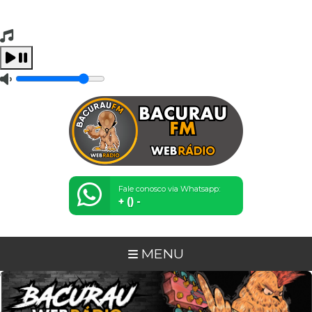
Tocando Agora
Carregando...
Fale conosco via Whatsapp:
+ () -
MENU