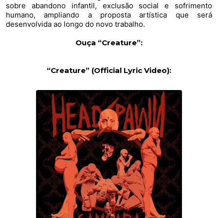
sobre abandono infantil, exclusão social e sofrimento
humano, ampliando a proposta artística que será
desenvolvida ao longo do novo trabalho.
Ouça “Creature”:
https://onerpm.link/
964011534202
“Creature” (Official Lyric Video):
​https://www.youtube.com/
watch?v=NNB2uQ_U43c